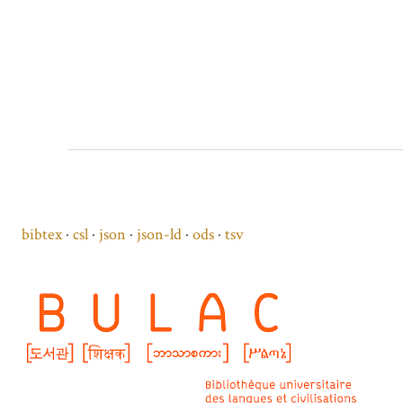
bibtex
csl
json
json-ld
ods
tsv