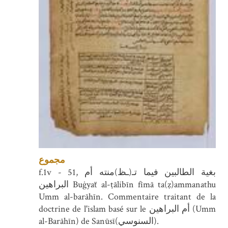
مجموع
f.1v - 51, بغية الطالبين فيما تـ(ـظ)منته أم
البراهين Buġyaẗ al-ṭālibīn fīmā ta(ẓ)ammanathu
Umm al-barāhīn. Commentaire traitant de la
doctrine de l'islam basé sur le أم البراهين (Umm
al-Barāhīn) de Sanūsī(السنوسي).