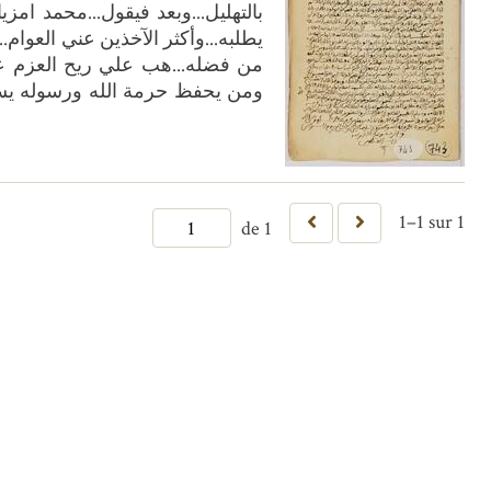
بالتهليل...وبعد فيقول...محمد ام
يطلبه...وأكثر الآخذين عني العوام.
من فضله...هب علي ريح العزم عل
1–1 sur 1
de 1