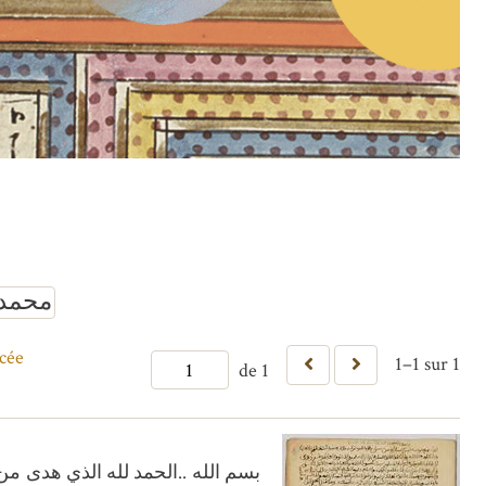
محمد 
cée
1–1 sur 1
de 1