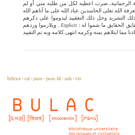
يقة الرحمانية...صرت اعطيه لكل من طلبه مني أو لم
فة الله تعلى الحاسدين عباد الله على ما آتاهم الله
ك التشريد وحل ذلك التعقييد ليدوموا على ذكرهم
ويلازموا وردهم . Explicit : ومن يحفظ حرمة الله ورسوله يسمونه بائسا ويقولون لا خير عنده وهو لو فتح باب الكلام في حقايق الحقايق ما شموا له
bibtex
csl
json
json-ld
ods
tsv