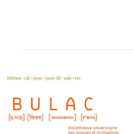
bibtex
csl
json
json-ld
ods
tsv