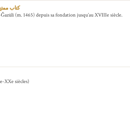
كتاب ممتع 
-Ǧazūlī (m. 1465) depuis sa fondation jusqu’au XVIIIe siècle.
Ie-XXe siècles)