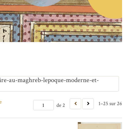
toire-au-maghreb-lepoque-moderne-et-
e
1–25 sur 26
de 2