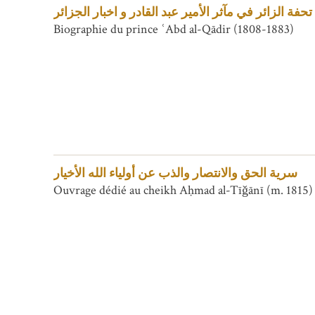
حفة الزائر في مآثر الأمير عبد القادر و اخبار الجزائر
Biographie du prince ʿAbd al-Qādir (1808-1883)
سرية الحق والانتصار والذب عن أولياء الله الأخيار
Ouvrage dédié au cheikh Aḥmad al-Tīǧānī (m. 1815) e