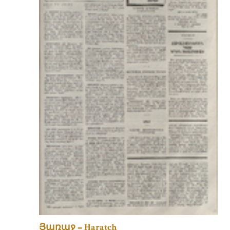
Յառաջ = Haratch