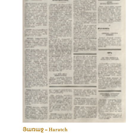
Յառաջ = Haratch