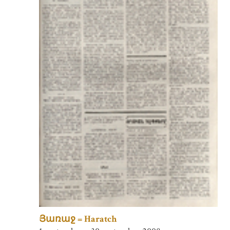
Յառաջ = Haratch