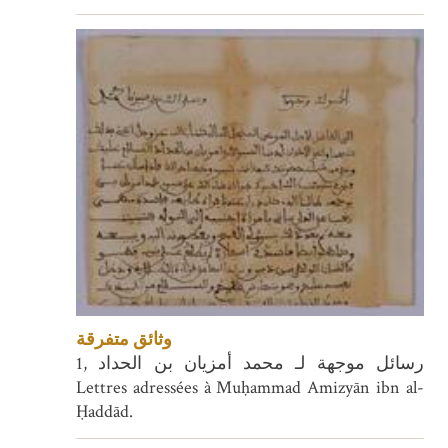
وثائق متفرقة
1, رسائل موجهة لـ محمد أمزيان بن الحداد
Lettres adressées à Muḥammad Amizyān ibn al-
Ḥaddād.