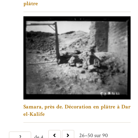
plâtre
Samara, près de. Décoration en plâtre à Dar
el-Kalife
26–50 sur 90
de 4