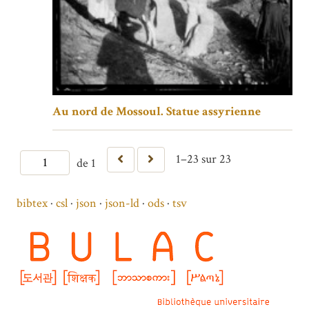
Au nord de Mossoul. Statue assyrienne
1–23 sur 23
de 1
bibtex
csl
json
json-ld
ods
tsv