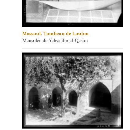
Mossoul. Tombeau de Loulou
Mausolée de Yahya ibn al-Qasim