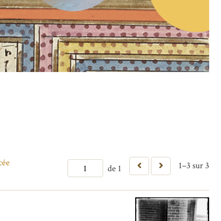
cée
1–3 sur 3
de 1