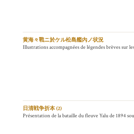
黄海々戰ニ於ケル松島艦內ノ状況
Illustrations accompagnées de légendes brèves sur le
日清戦争折本 (2)
Présentation de la bataille du fleuve Yalu de 1894 so