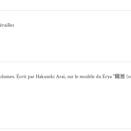
érailles
umes. Écrit par Hakuseki Arai, sur le modèle du Erya "爾雅 (ou “J