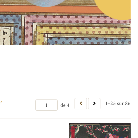
e
1–25 sur 86
de 4