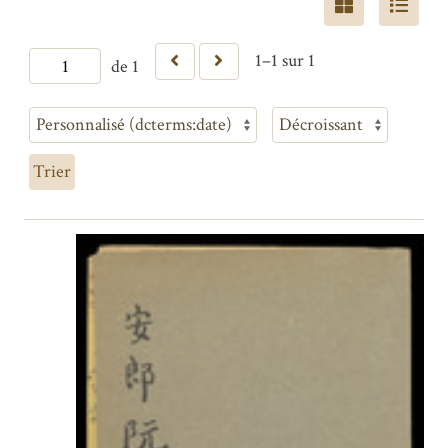
1–1 sur 1
de 1
Trier