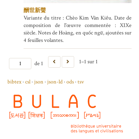
酬世新聲
Variante du titre : Chèo Kim Vân Kiều. Date de
composition de l'œuvre commentée : XIXe
siècle. Notes de Hoàng, en quốc ngữ, ajoutées sur
4 feuilles volantes.
1–1 sur 1
de 1
bibtex
csl
json
json-ld
ods
tsv