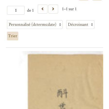
1–1 sur 1
de 1
Trier