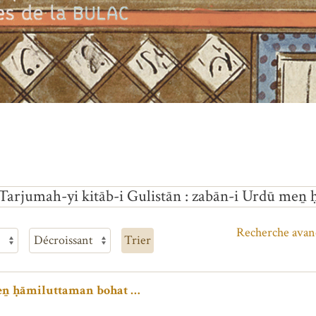
Tarjumah-yi kitāb-i Gulistān : zabān-i Urdū meṉ
Recherche avan
Trier
meṉ ḥāmiluttaman bohat …