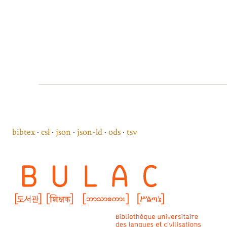
bibtex
csl
json
json-ld
ods
tsv