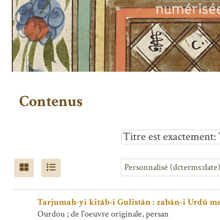
Contenus
Titre est exactement
Tarjumah-yi kitāb-i Gulistān : zabān-i Urdū 
Ourdou ; de l'oeuvre originale, persan