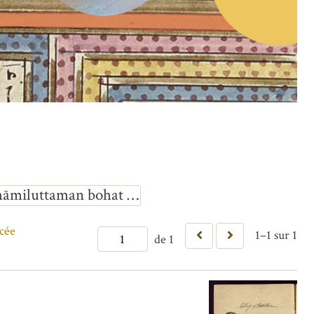
 ḥāmiluttaman bohat …
cée
1–1 sur 1
de 1