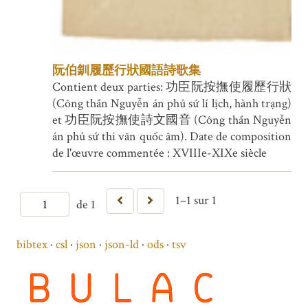
阮伯釧履歷行狀國語詩歌集
Contient deux parties: 功臣阮按撫使履歷行狀
(Công thần Nguyễn án phủ sứ lí lịch, hành trạng)
et 功臣阮按撫使詩文國音 (Công thần Nguyễn
án phủ sứ thi văn quốc âm). Date de composition
de l'œuvre commentée : XVIIIe-XIXe siècle
1–1 sur 1
de 1
bibtex
csl
json
json-ld
ods
tsv