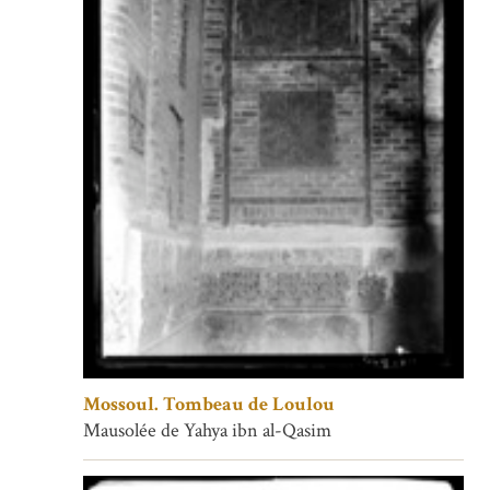
Mossoul. Tombeau de Loulou
Mausolée de Yahya ibn al-Qasim