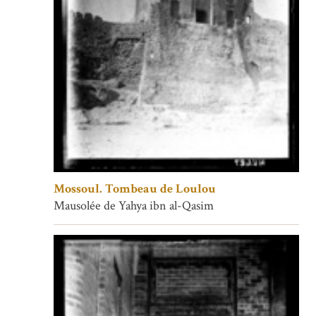
Mossoul. Tombeau de Loulou
Mausolée de Yahya ibn al-Qasim