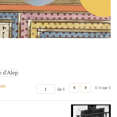
e d’Alep
cée
1–1 sur 1
de 1