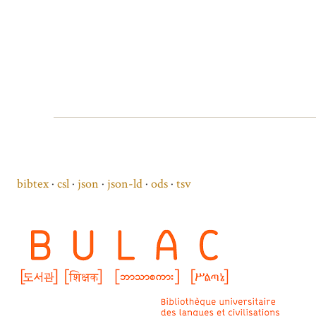
bibtex
csl
json
json-ld
ods
tsv