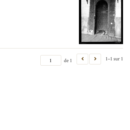
1–1 sur 1
de 1