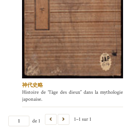
神代史略
Histoire de “l’âge des dieux” dans la mythologie
japonaise.
1–1 sur 1
de 1