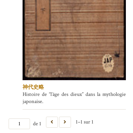
神代史略
Histoire de “l’âge des dieux” dans la mythologie
japonaise.
1–1 sur 1
de 1