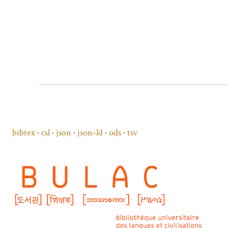
bibtex
csl
json
json-ld
ods
tsv