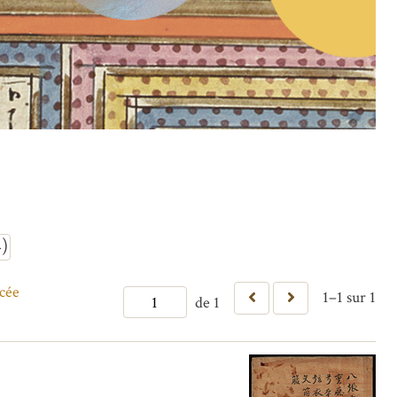
)
cée
1–1 sur 1
de 1