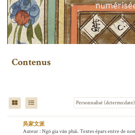
Contenus
吳家文派
Auteur : Ngô gia văn phái. Textes épars entre de no