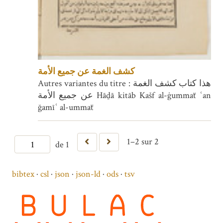
كشف الغمة عن جميع الأمة
Autres variantes du titre : هذا كتاب كشف الغمة
عن جميع الأمة Hāḏā kitāb Kašf al-ġummaẗ ʿan
ğamīʿ al-ummaẗ
1–2 sur 2
de 1
bibtex
csl
json
json-ld
ods
tsv