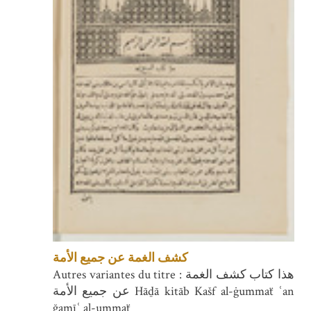
كشف الغمة عن جميع الأمة
Autres variantes du titre : هذا كتاب كشف الغمة
عن جميع الأمة Hāḏā kitāb Kašf al-ġummaẗ ʿan
ğamīʿ al-ummaẗ