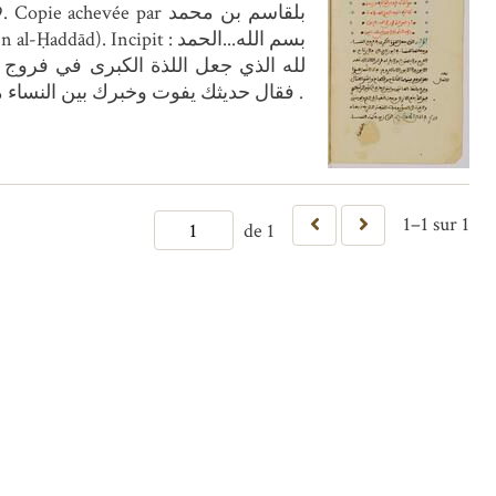
لله الذي جعل اللذة الكبرى في فروج ال
الجماع . Explicit : فقال حديثك يفوت وخبرك بين النساء منعوت وحبك في القلب مثبوت وان فارقتني لا شك انني أموت . كمل الكتاب بحمد الله وحسن عونه .
1–1 sur 1
de 1