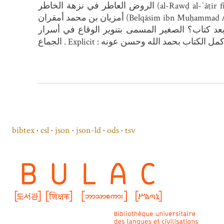
الروض العاطر في نزهة الخاطر (al-Rawḍ al-ʿāṭir fī nuzhaẗ al-ẖāṭir), titre qui figure d'ailleurs au f.5v ligne 8 et 9. Copie achevée par بلقاسم بن محمد
أمزيان بن محمد أمقران (Belqāsim ibn Muḥammad Amizyān ibn Muḥammad Amuqrān) pour اعزيز الحداد (ʿAzīz ibn al-Ḥaddād). Incipit : بسم الله...الحمد
 بعد كتاب؟ الصغير المسمى بتنوير الوقاع في أسرار
bibtex
csl
json
json-ld
ods
tsv