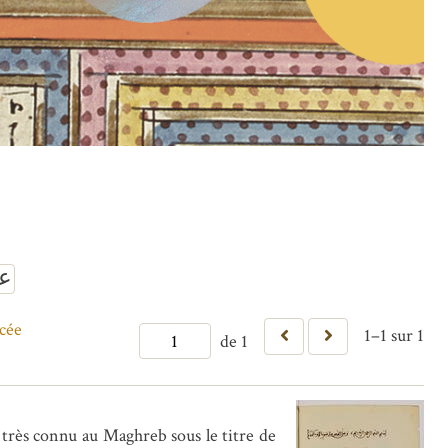
عر
cée
1–1 sur 1
de 1
t très connu au Maghreb sous le titre de