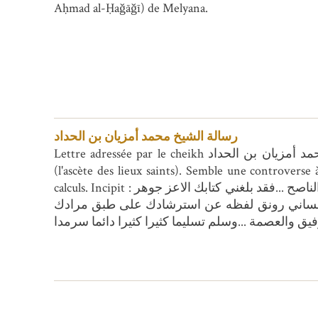
Aḥmad al-Ḥaǧāǧī) de Melyana.
رسالة الشيخ محمد أمزيان بن الحداد
Lettre adressée par le cheikh محمد أمزيان بن الحداد (Muḥammad Amizyān ibn al-Ḥaddād) à un certain "ʿUṯmān" décrit comme "ناسك الحرمين "
(l'ascète des lieux saints). Semble une controvers
calculs. Incipit : بسم الله ...الحمد لله المنفرد بتشريع الأحكام على لسان أشرف خلقه ...وبعد أيها الأخ الصالح والخل الناصح ...فقد بلغني كتابك الاعز جوهر
مبناه الواضح الالذ معناه ...فانساني رونق لفظه عن استرشادك على طبق مرادك . Explicit : خ عبد