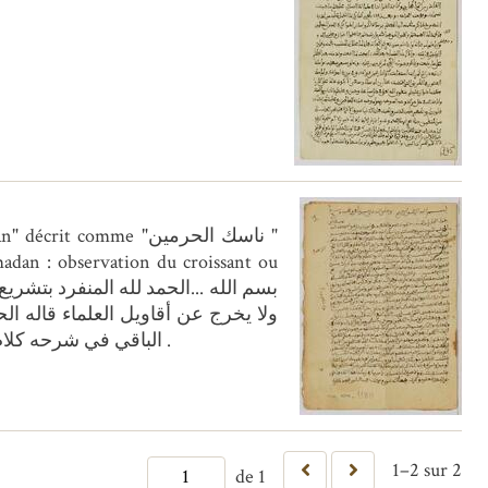
madan : observation du croissant ou
الباقي في شرحه كلام الزرقاني على خطبة خليل ...وفي ما ذكر كفاية وبالله تعلى التوفيق والعصمة ...وسلم تسليما كثيرا كثيرا دائما سرمدا .
1–2 sur 2
de 1