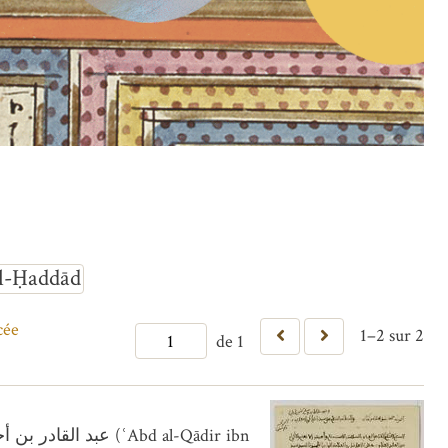
l-Ḥaddād
cée
1–2 sur 2
de 1