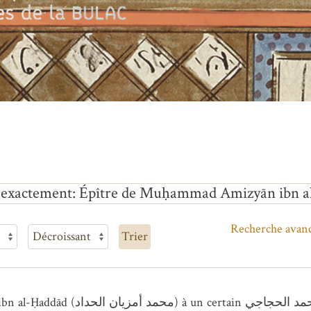
t exactement
Épître de Muḥammad Amizyān ibn a
Recherche avan
Trier
عبد القادر بن (ʿAbd al-Qādir ibn