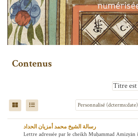
Contenus
Titre es
رسالة الشيخ محمد أمزيان الحداد
Lettre adressée par le cheikh Muḥammad Amizyān ibn al-Ḥaddād (محمد أمزيان الحداد) à un certain  أحمد الحجاجي