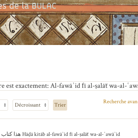
re est exactement
Al-fawāʾid fī al-ṣalāẗ wa-al-ʿaw
Recherche avan
Trier
Autres variantes du titre : هذا كتاب الفوائد في الصلاة والعوائد Hāḏā kitāb al-fawāʾid fī al-ṣalāẗ wa-al-ʿawāʾid