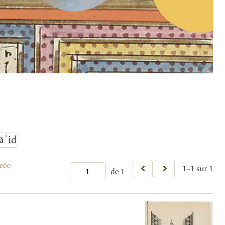
āʾid
cée
1–1 sur 1
de 1