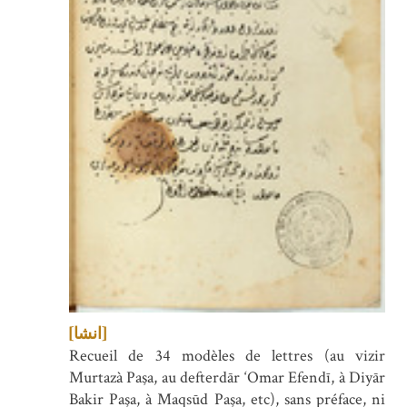
[انشا]
Recueil de 34 modèles de lettres (au vizir
Murtazà Paşa, au defterdār ‘Omar Efendī, à Diyār
Bakir Paşa, à Maqsūd Paşa, etc), sans préface, ni