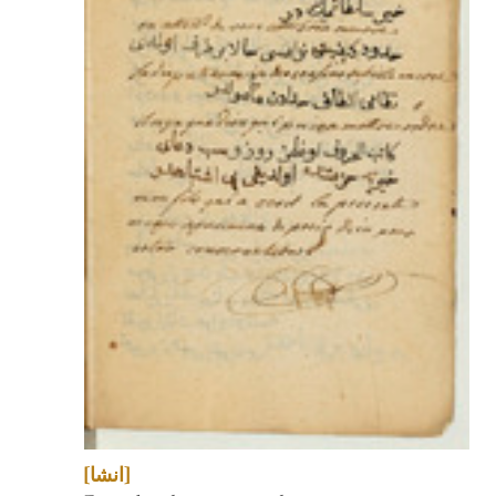
[انشا]