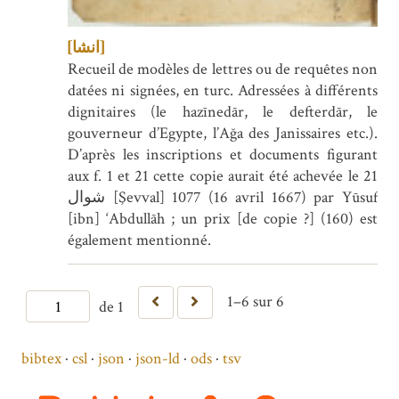
[انشا]
Recueil de modèles de lettres ou de requêtes non
datées ni signées, en turc. Adressées à différents
dignitaires (le hazīnedār, le defterdār, le
gouverneur d’Egypte, l’Ağa des Janissaires etc.).
D’après les inscriptions et documents figurant
aux f. 1 et 21 cette copie aurait été achevée le 21
شوال [Şevval] 1077 (16 avril 1667) par Yūsuf
[ibn] ‘Abdullāh ; un prix [de copie ?] (160) est
également mentionné.
1–6 sur 6
de 1
bibtex
csl
json
json-ld
ods
tsv