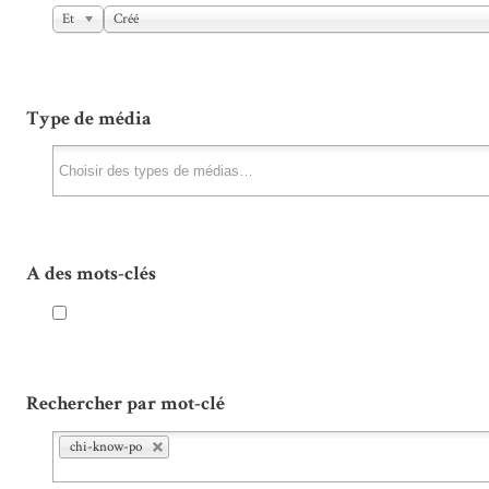
Et
Créé
Type de média
A des mots-clés
Rechercher par mot-clé
chi-know-po