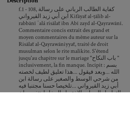
Description
f.1 - 108, كفاية الطالب الرباني على رسالة
ابن أبي زيد القيرواني Kifāyaẗ al-ṭālib al-
rabbānī ʿalá risālaẗ ibn Abī zayd al-Qayrawānī.
Commentaire concis extrait des grand et
moyen commentaires du même auteur sur la
Risālaẗ al-Qayrawāniyyaẗ, traité de droit
musulman selon le rite malikite. S'étend
jusqu'au chapitre sur le mariage "باب النكاح "
inclusivement, la fin manque. Incipit : بسم
الله ...وبعد فيقول ...هذا تعليق لطيف لخصته
من شرحي الوسط والصغير على رسالة ابن
أبي زيد القيرواني ...تلخيصا حسنا مجتنبا فيه
التطويل الممل والاختصار المخل لينتفع به ان
شاء الله المبتدي لقراءتها والمنتهي عند
مطالعتها . Explicit : وأما غير الأب في البكر
وصي أو عيره فلا يزوجها ...ج الا أن يكون حق؟
الاب في الوصية على الاحيان فينزل منزلة
الأب في الاحيان بشرطين على سبيل البدل