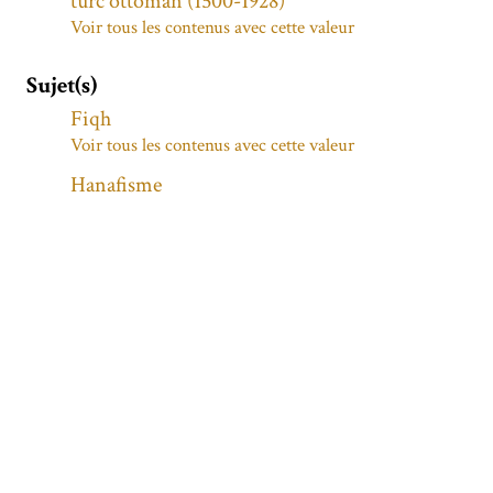
turc ottoman (1500-1928)
Voir tous les contenus avec cette valeur
Sujet(s)
Fiqh
Voir tous les contenus avec cette valeur
Hanafisme
Voir tous les contenus avec cette valeur
Description
Traduction de l'ouvrage de fiqh hanéfité
attribué à علی بن آبی بکر المغرینانی par
کورد افندی
Traduction de l'ouvrage de fiqh hanéfité
attribué à ʿAlī ibn Abī Bakr al-Marġīnānī par
Ḳūrd Efendī
L’ouvrage est divisé en de nombreux chapitres