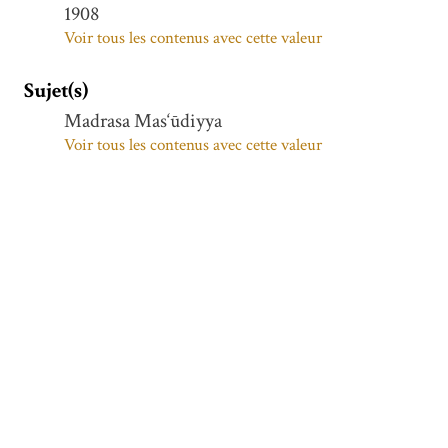
1908
Voir tous les contenus avec cette valeur
Sujet(s)
Madrasa Mas‘ūdiyya
Voir tous les contenus avec cette valeur
Couverture spatiale
AMIDA DIYARBAKIR
Voir tous les contenus avec cette valeur
TURQUIE
Voir tous les contenus avec cette valeur
Diyarbakır (Turquie)
Voir tous les contenus avec cette valeur
Description