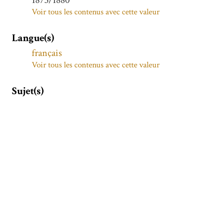
Voir tous les contenus avec cette valeur
Langue(s)
français
Voir tous les contenus avec cette valeur
Sujet(s)
Ambassadeurs français
Voir tous les contenus avec cette valeur
Relations extérieures -- Empire ottoman --
1683-1828
Voir tous les contenus avec cette valeur
Description
Ce mémoire a été rédigé à partir de 1778 à son
retour du Levant.