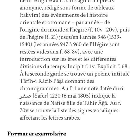
Le titre figure au f. 3. Il s'agit d'un précis
anonyme, rédigé sous forme de tableaux
(takvīm) des événements de l’histoire
orientale et ottomane – par année – de
l’origine du monde à l’hégire (f. 10v- 20v), puis
de l’hégire (f. 21) jusqu’en l’année 946 (1539-
1540) (les années 947 à 960 de l'Hégire sont
restées vides aux f. 68-8v), avec une
introduction sur les ères et les différentes
divisions du temps. Incipit f. 1v. Explicit f. 68.
À la seconde garde se trouve un poème intitulé
Tārīh-i Rācib Pāşā donnant des
chronogrammes. Au f. 1 une note datée du 6
صفر [Safer] 1220 (6 mai 1805) indique la
naissance de Nafīse fille de Tāhir Āğā. Au f.
70v se trouve la liste des signes vocaliques
affectant les lettres arabes.
Format et exemplaire