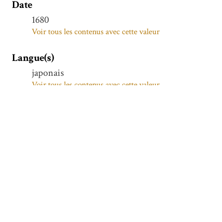
Date
1680
Voir tous les contenus avec cette valeur
Langue(s)
japonais
Voir tous les contenus avec cette valeur
Sujet(s)
Rites et cérémonies -- Japon -- Sources
Voir tous les contenus avec cette valeur
Description
Textes écrits par Mitsukuni Tokugawa (1628-
1700), Seigneur du Mito dans la province
Hitachi, au cours de son travail de
compilation de "La grande histoire japonaise "