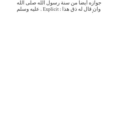
جوازه أيضا من سنة رسول الله صلى الله
عليه وسلم . Explicit : وان قال له ذق هذا
الطعام أو جربه فلا يفعل منه شيئا وقيل يذوق
منه قليلا ولا يكثرو ان قال له كل منه نصفه أو
ثلثه فله ان ياكل مالم يجاوز تلك التسمية وان
ارسل له الطعام ليبلغه الى موضع معلوم
فقال له كل منه حتى تبلغ .
Modalités d'entrée dans la collection :
Manuscrit acquis en novembre 2016 auprès de
la galerie Laure Soustiel, agissant au nom de
Marc F. Seidl-Geuthner. A.17513003691700.
Ancienne cote : Geuthner 85
Format et exemplaire
Papier filigrané. 110 feuillets. Écriture
maghrébine. 11 cahiers déreliés ; Présence des
réclames. 26 et 27 lignes par page. Titres et