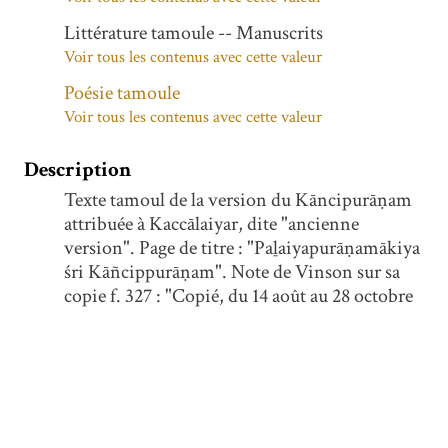
Littérature tamoule -- Manuscrits
Voir tous les contenus avec cette valeur
Poésie tamoule
Voir tous les contenus avec cette valeur
Description
Texte tamoul de la version du Kāncipurāṇam
attribuée à Kaccālaiyar, dite "ancienne
version". Page de titre : "Paḻaiyapurāṇamākiya
śri Kāñcippurāṇam". Note de Vinson sur sa
copie f. 327 : "Copié, du 14 août au 28 octobre
1903, à l'Epinette, dans la maison paternelle,
sur une copie qui appartient à M. S. Baryone
de Fontainieu, mon ancien élève. Cette copie,
exécutée à Pondichéry en 1902, avait été faite
sur un vieux ms. en ôles appartenant au savant
V. Saminada-aiyer [U. Ve. Cāminātaiyar?], du