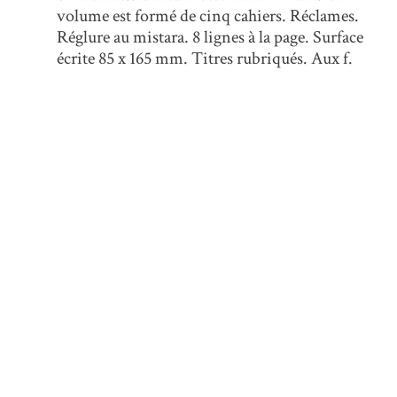
volume est formé de cinq cahiers. Réclames.
Réglure au mistara. 8 lignes à la page. Surface
écrite 85 x 165 mm. Titres rubriqués. Aux f.
4v-5 figurent des encadrements dorés et un
décor doré. Un cachet circulaire au f. 21v. 155 x
200 mm. Reliure ottomane couverte de papier
marbré avec dos et bords de maroquin brun.
Lien vers la notice complète
http://www.calames.abes.fr/pub/ms/Calames-
2016315173378171
Droits
Domaine public
Type de document
Manuscrit