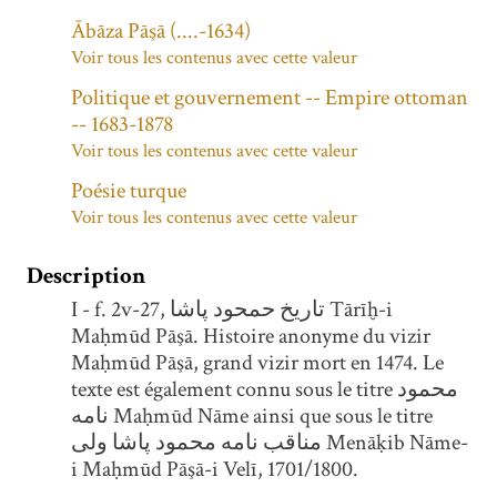
Ābāza Pāşā (....-1634)
Voir tous les contenus avec cette valeur
Politique et gouvernement -- Empire ottoman
-- 1683-1878
Voir tous les contenus avec cette valeur
Poésie turque
Voir tous les contenus avec cette valeur
Description
I - f. 2v-27, تاریخ حمحود پاشا Tārīḫ-i
Maḥmūd Pāşā. Histoire anonyme du vizir
Maḥmūd Pāşā, grand vizir mort en 1474. Le
texte est également connu sous le titre محمود
نامه Maḥmūd Nāme ainsi que sous le titre
مناقب نامه محمود پاشا ولی Menāḳib Nāme-
i Maḥmūd Pāşā-i Velī, 1701/1800.