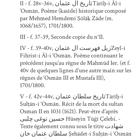
II - f. 28v-36v, تاریخ ال عثمانTārīḫ-i Āl-i
‘Osmān. Poème (kasīde) historique composé
par Mehmed Hemdemī Ṣōlāḳ Zāde (m.
1068/1657), 1701/1800.
III - f. 37-39, Seconde copie du n°II.
IV - f. 39-40v, زیل فهرست ال عثمانZeyl-i
Fihrist-i Āl-i ‘Osmān. Poème continuant le
précédent jusqu’au règne de Mahmūd Ier. (et f.
40v de quelques lignes d’une autre main sur les
règnes de ‘Osmān III et Mustafa III),
1701/1800.
V - f. 42v-44v, تاریخ سلطان عثمانTārīḫ-i
Sulṭān-i ‘Osmān. Récit de la mort du sultan
Osman II en 1031 (1621). Peut-être d’après
حسین توغی چلبی Hüseyin Tūġī Çelebi. -
Texte également connu sous le titre شهادت
سلطان عثمان خان Şehādet-i Sulṭān-i ‘Osmān