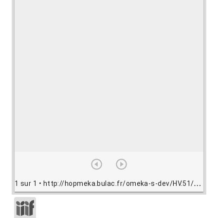
1 sur 1
• http://hopmeka.bulac.fr/omeka-s-dev/HV.51/view/HV051_0001.jpg