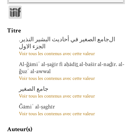
Titre
الجامع الصغير في أحاديث البشير النذير.
الجزء الاول
Voir tous les contenus avec cette valeur
Al-ǧāmiʿ al-ṣaġīr fī aḥādīt̲ al-bašīr al-nad̲īr. al-
ǧuzʾ al-awwal
Voir tous les contenus avec cette valeur
جامع الصغير
Voir tous les contenus avec cette valeur
Ǧāmiʿ al-ṣaghīr
Voir tous les contenus avec cette valeur
Auteur(s)