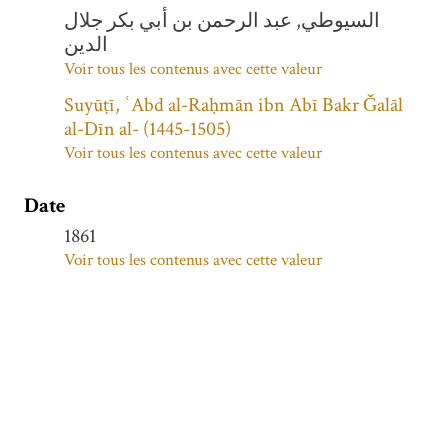
السيوطي, عبد الرحمن بن أبي بكر جلال
الدين
Voir tous les contenus avec cette valeur
Suyūṭī, ʿAbd al-Raḥmān ibn Abī Bakr Ǧalāl
al-Dīn al- (1445-1505)
Voir tous les contenus avec cette valeur
Date
1861
Voir tous les contenus avec cette valeur
Langue(s)
arabe
Voir tous les contenus avec cette valeur
Sujet(s)