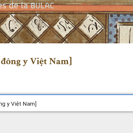
c đông y Việt Nam]
ông y Việt Nam]
ông y Việt Nam]