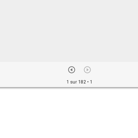
1 sur 182
• 1