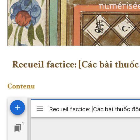
Recueil factice: [Các bài thuố
Contenu
Visualiseur
Recueil factice: [Các bài thuốc đ
Recueil factice: [Các bài thuốc đ
Mirador
1