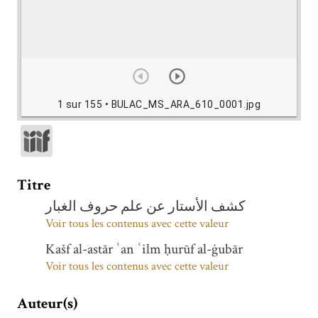
1 sur 155
• BULAC_MS_ARA_610_0001.jpg
Titre
كشف الأستار عن علم حروف الغبار
Voir tous les contenus avec cette valeur
Kašf al-astār ʿan ʿilm ḥurūf al-ġubār
Voir tous les contenus avec cette valeur
Auteur(s)