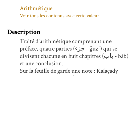
Arithmétique
Voir tous les contenus avec cette valeur
Description
Traité d'arithmétique comprenant une
préface, quatre parties (جزء - ǧuzʾ) qui se
divisent chacune en huit chapitres (باب - bāb)
et une conclusion.
Sur la feuille de garde une note : Kalaçady
Traité d'arithmétique (voir ma note dans les
manuscrits qui -sont à ?- ma campagne).
Incipit : بسم الله ....قال الشيخ الفقيه الاستاذ
....اما بعد فهذه نبذة كافة شافية وعن معاني
الاخلال والاملال متجافية قطفتها من كتابي
المسمى بكشف الجلباب لتكون غنية لبعض
الطلاب وتذكرة لاولي الالباب .
Explicit : ومثال من ذالك اذا قيل لك اجمع من
مكعب الواحد الى مكعب التسعة فاضرب