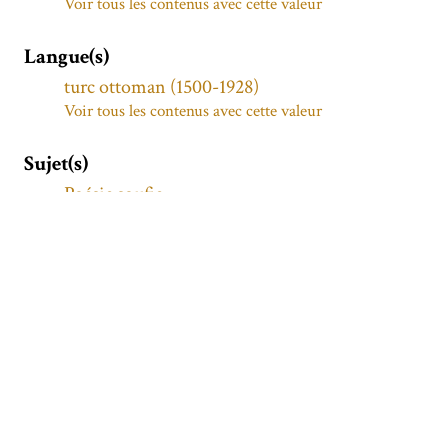
Voir tous les contenus avec cette valeur
Langue(s)
turc ottoman (1500-1928)
Voir tous les contenus avec cette valeur
Sujet(s)
Poésie soufie
Voir tous les contenus avec cette valeur
Poésie turque
Voir tous les contenus avec cette valeur
Mystique -- Islam
Voir tous les contenus avec cette valeur
Description
Recueil de réflexions religieuses et morales
connu également sous le nom de