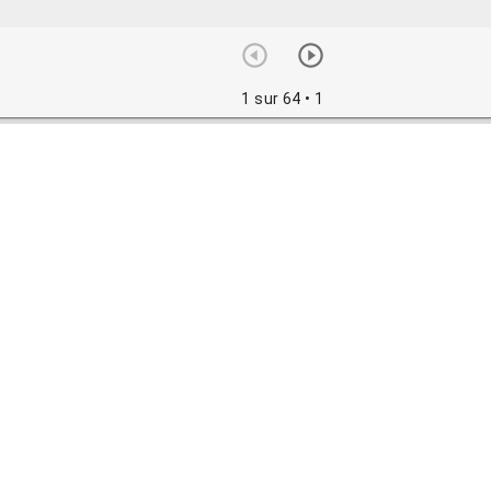
1 sur 64
• 1