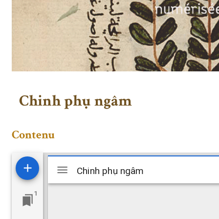
Chinh phụ ngâm
Contenu
Visualiseur
Chinh phụ ngâm
Chinh phụ ngâm
Mirador
1