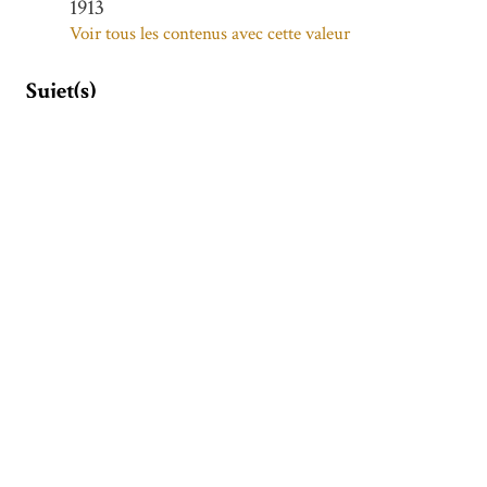
1913
Voir tous les contenus avec cette valeur
Sujet(s)
Fragment de stèle avec inscription
Voir tous les contenus avec cette valeur
Couverture spatiale
AWHAZ
Voir tous les contenus avec cette valeur
PERSE
Voir tous les contenus avec cette valeur
Ahwāz (Irān)
Voir tous les contenus avec cette valeur
Fārs (Iran)
Voir tous les contenus avec cette valeur