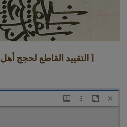
[التقييد القاطع لحجج أهل الانكار والتشديد الناصر لضعف المريدين من أهل التوفيق والتسديد ]