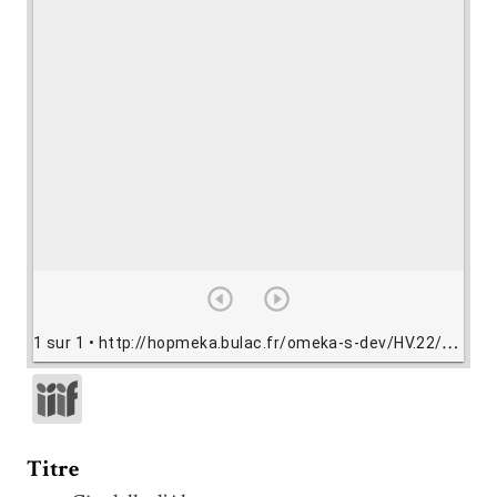
1 sur 1
• http://hopmeka.bulac.fr/omeka-s-dev/HV.22/view/HV022_0001.jpg
Titre