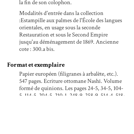
la fin de son colophon.
Modalités d'entrée dans la collection
:Estampille aux palmes de l'École des langues
orientales, en usage sous la seconde
Restauration et sous le Second Empire
jusqu'au déménagement de 1869. Ancienne
cote : 300.a bis.
Format et exemplaire
Papier européen (filigranes à arbalète, etc.).
547 pages. Ecriture ottomane Nashī. Volume
formé de quinions. Les pages 24-5, 34-5, 104-
5, 114-5, 204-5, 210-1, 248-9, 258-9, 514-4, 518-
9, 524-5, 534-5, 540-1 et 544-5 sont colorées en
jaune. Réclames. Reglure au mistara. 27 lignes
à la page. Surface écrite 90 x 185 mm. Aux p. 1-
2 encadrement de filets noir, or et noir ; puis
de filets rouges aux p. 3 à 547. Plusieurs