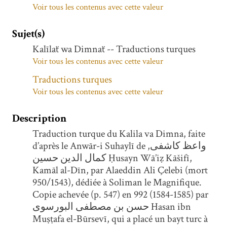
Voir tous les contenus avec cette valeur
Sujet(s)
Kalīlaẗ wa Dimnaẗ -- Traductions turques
Voir tous les contenus avec cette valeur
Traductions turques
Voir tous les contenus avec cette valeur
Description
Traduction turque du Kalila va Dimna, faite
d’après le Anwār-i Suhaylī de واعظ کاشفی,
کمال الدین حسین Ḥusayn Wā’iẓ Kāšifī,
Kamāl al-Dīn, par Alaeddin Ali Çelebi (mort
950/1543), dédiée à Soliman le Magnifique.
Copie achevée (p. 547) en 992 (1584-1585) par
حسن بن مصطفی البورسوی Hasan ibn
Muṣṭafa el-Būrsevī, qui a placé un bayt turc à